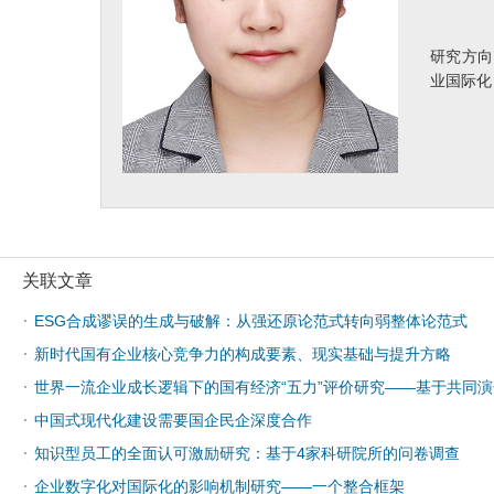
研究方向
业国际化
关联文章
·
ESG合成谬误的生成与破解：从强还原论范式转向弱整体论范式
·
新时代国有企业核心竞争力的构成要素、现实基础与提升方略
·
世界一流企业成长逻辑下的国有经济“五力”评价研究——基于共同
·
中国式现代化建设需要国企民企深度合作
·
知识型员工的全面认可激励研究：基于4家科研院所的问卷调查
·
企业数字化对国际化的影响机制研究——一个整合框架