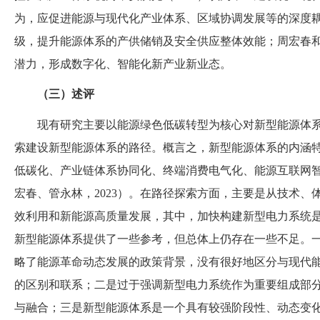
为，应促进能源与现代化产业体系、区域协调发展等的深度
级，提升能源体系的产供储销及安全供应整体效能
；
周宏春
潜力，形成数字化、智能化新产业新业态。
（
三
）
述评
现有研究主要以能源绿色低碳转型为核心对新型能源体
索建设新型能源体系的路径。概言之，新型能源体系的内涵
低碳化、产业链体系协同化、终端消费电气化、能源互联网
宏春、管永林，
2023
）
。在路径探索方面，主要是从技术、
效利用和新能源高质量发展，其中，加快构建新型电力系统
新型能源体系提供了一些参考，但总体上仍存在一些不足。
略了能源革命动态发展的政策背景，没有很好地区分与现代
的区别和联系
；
二是过于强调新型电力系统作为重要组成部
与融合
；
三是新型能源体系是一个具有较强阶段性、动态变