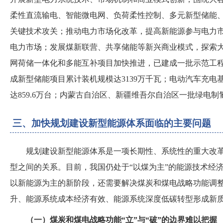
柔性直流输电、智能微电网、负荷柔性控制、多元新型储能
关键技术攻关
；
推动电力市场化改革，提高新能源参与电力
电力市场
；
发展煤新联营、共享储能等新兴商业模式，探索
网荷储一体化和多能互补项目加快推进，已建成一批示范工
成新型储能项目累计装机规模达
3139万千瓦
；
电动汽车充电
达859.6万台
；
内蒙古自治区、新疆维吾尔自治区一批绿电制
三、加快规划建设新型能源体系面临的主要问题
规划建设新型能源体系是一项长期性、系统性的重大改
型之间的关系。目前，我国仍处于
“以煤为主”的能源技术经
以新能源为主的新阶段，还需要解决煤炭和煤电战略功能调
升、能源系统成本经济有效、能源系统深度低碳转型形成新
（
一
）
煤炭和煤电战略功能
“立”与“破”的边界难以把握