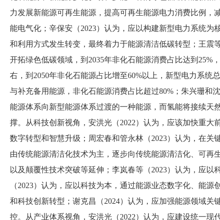
力发展新能源可再生能源，提高可再生能源电力消费比例，
能电气化
；
辛保安
（
2023
）
认为，应以构建新型电力系统为
和利用方式发生转变，最终着力于能源清洁低碳转型
；
王震
开拓绿色低碳领域，到
2035年非化石能源消费占比达到25
右，到2050年非化石能源占比增至60%以上，新型电力系统
与补充备用能源，非化石能源消费占比超过80%
；
朱兴珊和
能源体系向新型能源体系过渡的一种能源，而氢能将接续天
撑。从科技创新视角，安洪光
（
2022
）
认为，应该加快重大
数字转型和智慧升级
；
周宏春和管永林
（
2023
）
认为，在关
由传统能源清洁化技术为主，逐步向传统能源清洁化、可再
以及颠覆性技术突破等延伸
；
李岚春等
（
2023
）
认为，应以
（
2023
）
认为，应以科技为本，通过能源业态数字化、能源
和科技创新转型
；
谢克昌
（
2024
）
认为，应加强能源领域关
控。从产业体系视角，安洪光
（
2022
）
认为，应建设统一现