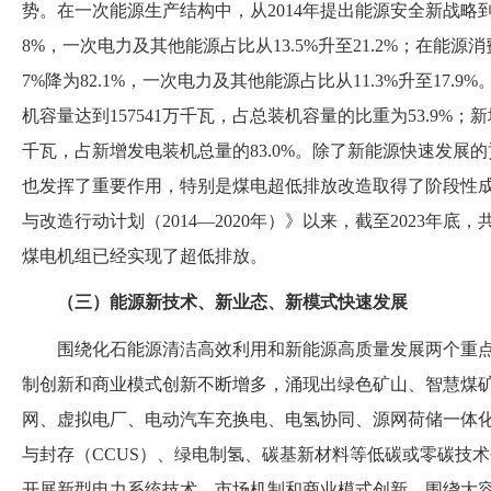
势。在一次能源生产结构中，从
2014年提出能源安全新战略到2
8%，一次电力及其他能源占比从13.5%升至21.2%
；
在能源消
7%降为82.1%，一次电力及其他能源占比从11.3%升至17.
机容量达到157541万千瓦，占总装机容量的比重为53.9%
；
新
千瓦，占新增发电装机总量的83.0%。除了新能源快速发展
也发挥了重要作用，特别是煤电超低排放改造取得了阶段性成
与改造行动计划
（
2014—2020年
）
》以来，截至
2023年底，
煤电机组已经实现了超低排放。
（
三
）
能源新技术、新业态、新模式快速发展
围绕化石能源清洁高效利用和新能源高质量发展两个重
制创新和商业模式创新不断增多，涌现出绿色矿山、智慧煤
网、虚拟电厂、电动汽车充换电、电氢协同、源网荷储一体
与封存
（
CCUS
）
、绿电制氢、碳基新材料等低碳或零碳技术
开展新型电力系统技术、市场机制和商业模式创新，围绕大